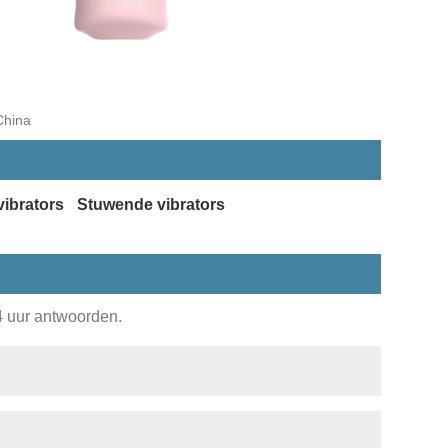
China
vibrators
Stuwende vibrators
24 uur antwoorden.