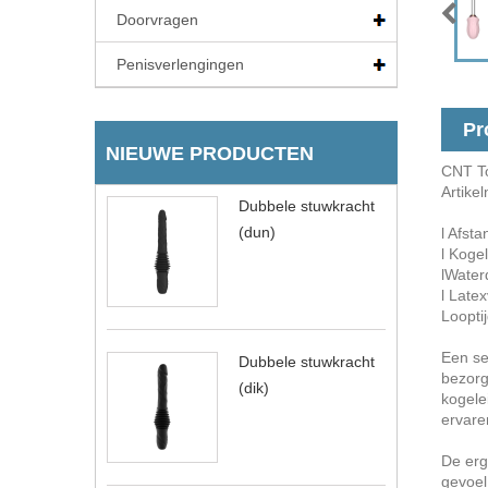
Doorvragen
Penisverlengingen
Pr
NIEUWE PRODUCTEN
CNT To
Artike
Dubbele stuwkracht
(dun)
l Afsta
l Kogel
lWater
l Latexv
Looptij
Een set
Dubbele stuwkracht
bezorg
(dik)
kogelei
ervare
De erg
gevoel