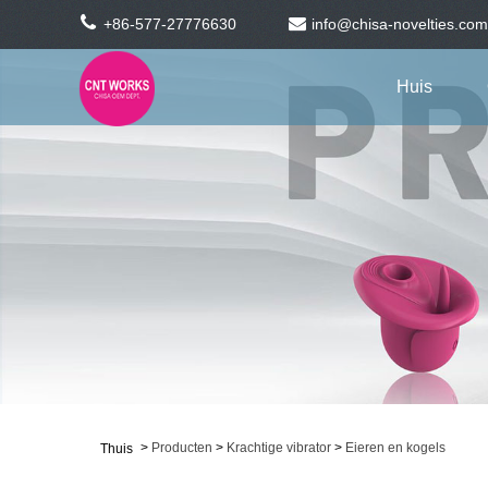
+86-577-27776630
info@chisa-novelties.com
Huis
>
Producten
>
Krachtige vibrator
>
Eieren en kogels
Thuis