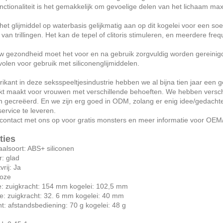
unctionaliteit is het gemakkelijk om gevoelige delen van het lichaam max
het glijmiddel op waterbasis gelijkmatig aan op dit kogelei voor een so
r van trillingen. Het kan de tepel of clitoris stimuleren, en meerdere f
w gezondheid moet het voor en na gebruik zorgvuldig worden gereinigd
olen voor gebruik met siliconenglijmiddelen.
brikant in deze seksspeeltjesindustrie hebben we al bijna tien jaar een
kt maakt voor vrouwen met verschillende behoeften. We hebben versch
 gecreëerd. En we zijn erg goed in ODM, zolang er enig idee/gedachte 
ervice te leveren.
ontact met ons op voor gratis monsters en meer informatie voor OEM/
ties
aalsoort: ABS+ siliconen
r: glad
vrij: Ja
roze
: zuigkracht: 154 mm kogelei: 102,5 mm
e: zuigkracht: 32. 6 mm kogelei: 40 mm
t: afstandsbediening: 70 g kogelei: 48 g