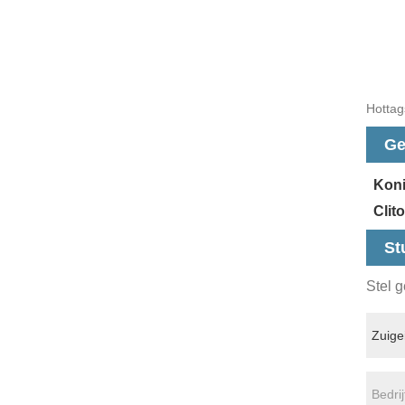
Hottags
Ge
Koni
Clit
St
Stel g