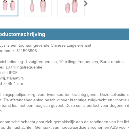
oductomschrijving
ys is een toonaangevende Chinese zuigeierenset
lnummer: 811503506
ndsbediening: 7 zuigfrequenties, 10 trillingsfrequenties, Burst-modus
ei: 10 trillingsfrequentie
dicht IPX5
rij, ftalaatvrij
d: 0,45-1 uur
 zuigspeeltjes zorgt voor twee soorten krachtig genot. Deze collectie is
t. De afstandsbediening beschikt over krachtige zuigkracht en vibratie m
 barst los met een magisch gevoel. Deze set is perfect voor degenen die 
n.
onomische schacht past zich gemakkelijk aan de rondingen van het lic
 op de huid achter. Gemaakt van hoogwaardige siliconen en ABS voor ve