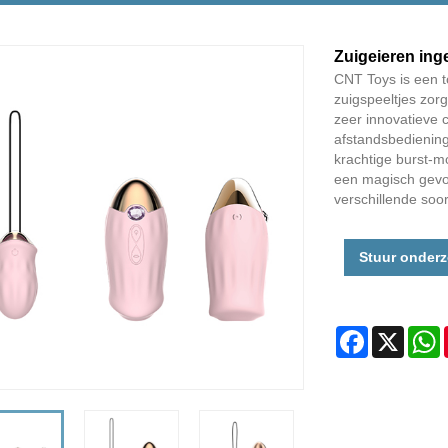
Zuigeieren ing
CNT Toys is een 
zuigspeeltjes zorg
zeer innovatieve c
afstandsbediening
krachtige burst-mo
een magisch gevoel
verschillende soor
Stuur onder
Facebook
X
W