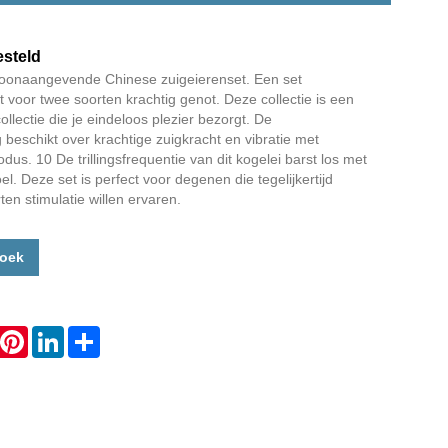
Live
esteld
toonaangevende Chinese zuigeierenset. Een set
t voor twee soorten krachtig genot. Deze collectie is een
ollectie die je eindeloos plezier bezorgt. De
 beschikt over krachtige zuigkracht en vibratie met
dus. 10 De trillingsfrequentie van dit kogelei barst los met
. Deze set is perfect voor degenen die tegelijkertijd
ten stimulatie willen ervaren.
zoek
hatsApp
Pinterest
LinkedIn
Share