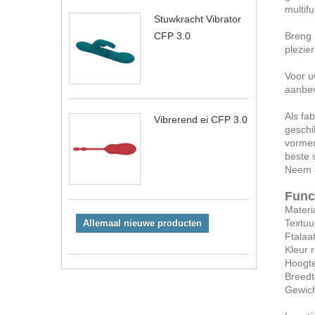
multif
Stuwkracht Vibrator
Breng 
CFP 3.0
plezie
Voor u
aanbev
Als fa
Vibrerend ei CFP 3.0
geschi
vormen
beste s
Neem c
Func
Materi
Textuu
Allemaal nieuwe producten
Ftalaat
Kleur 
Hoogte
Breedt
Gewich