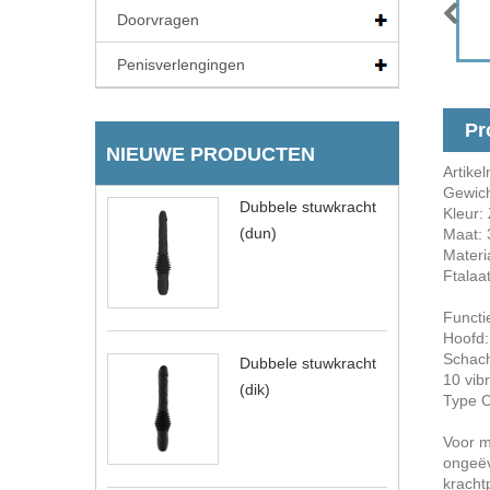
Doorvragen
Penisverlengingen
Pr
NIEUWE PRODUCTEN
Artik
Ge
Dubbele stuwkracht
Kleur:
(dun)
Maat
Materia
Ftalaat
Functi
Hoofd:
Schach
Dubbele stuwkracht
10 vib
(dik)
Type C
Voor m
ongeëv
kracht