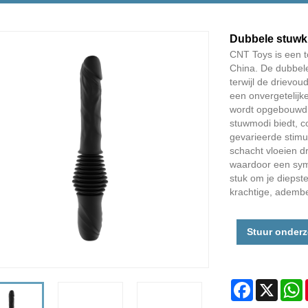
Dubbele stuwkr
CNT Toys is een t
China. De dubbel
terwijl de drievo
een onvergetelijke
wordt opgebouwd. 
stuwmodi biedt, c
gevarieerde stimu
schacht vloeien d
waardoor een symf
stuk om je diepst
krachtige, ademb
Stuur onder
Facebook
X
W