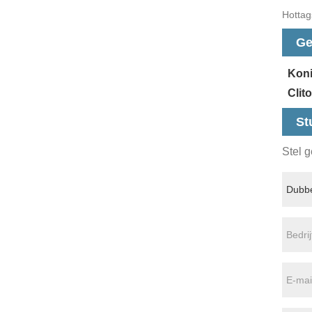
Hottags
Ge
Koni
Clit
St
Stel g