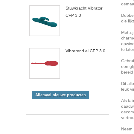
gemaak
Stuwkracht Vibrator
Dubbel
CFP 3.0
die li
Met zi
charme
opwind
te late
Vibrerend ei CFP 3.0
Gebrui
een gl
bereid
Dit al
leuk v
Allemaal nieuwe producten
Als fa
daadwe
gecomb
vertro
Neem c