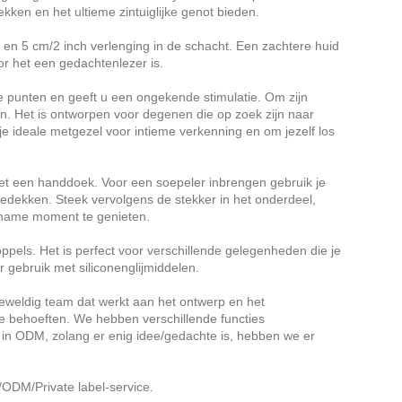
kken en het ultieme zintuiglijke genot bieden.
en 5 cm/2 inch verlenging in de schacht. Een zachtere huid
oor het een gedachtenlezer is.
e punten en geeft u een ongekende stimulatie. Om zijn
en. Het is ontworpen voor degenen die op zoek zijn naar
je ideale metgezel voor intieme verkenning en om jezelf los
met een handdoek. Voor een soepeler inbrengen gebruik je
 bedekken. Steek vervolgens de stekker in het onderdeel,
ename moment te genieten.
oppels. Het is perfect voor verschillende gelegenheden die je
 gebruik met siliconenglijmiddelen.
 geweldig team dat werkt aan het ontwerp en het
e behoeften. We hebben verschillende functies
in ODM, zolang er enig idee/gedachte is, hebben we er
ODM/Private label-service.