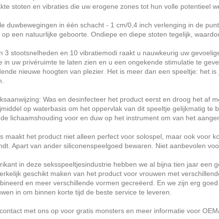
te stoten en vibraties die uw erogene zones tot hun volle potentieel we
e duwbewegingen in één schacht - 1 cm/0,4 inch verlenging in de punt 
jkt op een natuurlijke geboorte. Ondiepe en diepe stoten tegelijk, waard
jn 3 stootsnelheden en 10 vibratiemodi raakt u nauwkeurig uw gevoelig
 in uw privéruimte te laten zien en u een ongekende stimulatie te gev
ende nieuwe hoogten van plezier. Het is meer dan een speeltje: het is 
n.
ksaanwijzing: Was en desinfecteer het product eerst en droog het af 
ijmiddel op waterbasis om het oppervlak van dit speeltje gelijkmatig te
 de lichaamshouding voor en duw op het instrument om van het aang
les maakt het product niet alleen perfect voor solospel, maar ook voor k
indt. Apart van ander siliconenspeelgoed bewaren. Niet aanbevolen voor
brikant in deze seksspeeltjesindustrie hebben we al bijna tien jaar een
rkelijk geschikt maken van het product voor vrouwen met verschillend
ineerd en meer verschillende vormen gecreëerd. En we zijn erg goed 
uwen in om binnen korte tijd de beste service te leveren.
ontact met ons op voor gratis monsters en meer informatie voor OEM/