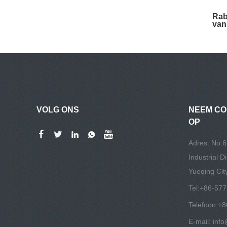
Rab
van
VOLG ONS
NEEM CO
OP
Adres: No.6
Industrial D
Yueqing Cit
Tel:
+86-577
Telefoon:
+8
E-mail:
info