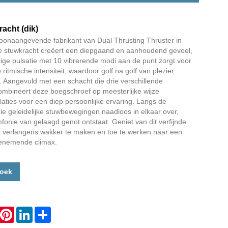
Live
acht (dik)
oonaangevende fabrikant van Dual Thrusting Thruster in
e stuwkracht creëert een diepgaand en aanhoudend gevoel,
udige pulsatie met 10 vibrerende modi aan de punt zorgt voor
 ritmische intensiteit, waardoor golf na golf van plezier
Aangevuld met een schacht die drie verschillende
ombineert deze boegschroef op meesterlijke wijze
laties voor een diep persoonlijke ervaring. Langs de
rie geleidelijke stuwbewegingen naadloos in elkaar over,
onie van gelaagd genot ontstaat. Geniet van dit verfijnde
e verlangens wakker te maken en toe te werken naar een
enemende climax.
zoek
hatsApp
Pinterest
LinkedIn
Share