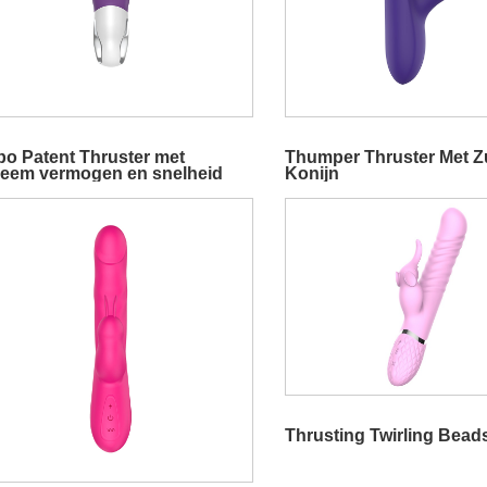
bo Patent Thruster met
Thumper Thruster Met Z
reem vermogen en snelheid
Konijn
Thrusting Twirling Bead