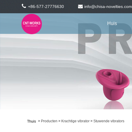
+86-577-27776630
info@chisa-novelties.com
Huis
>
Producten
>
Krachtige vibrator
>
Stuwende vibrators
Thuis