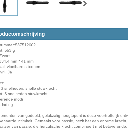
oductomschrijving
elnummer:537512602
wicht: 553 g
 Zwart
: 334,4 mm * 41 mm
al: vloeibare siliconen
vrij: Ja
es:
 3 snelheden, snelle stuwkracht
t: 3 snelheden stuwkracht
rerende modi
-lading
omenten van gedeeld, gelukzalig hoogtepunt is deze voortreffelijk ont
enaarde intimiteit. Gemaakt voor passie, bezit het een enorme kracht,
patser van passie, die herculische kracht combineert met betoverende