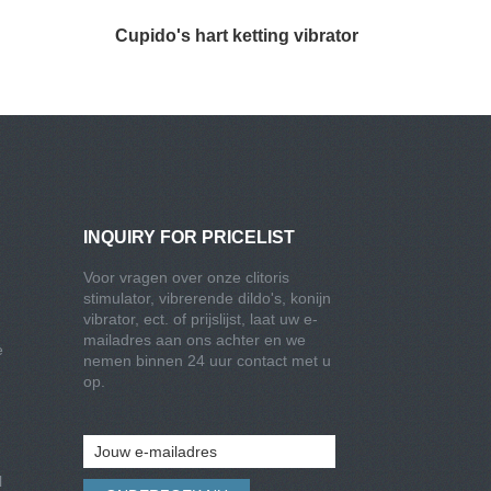
Cupido's hart ketting vibrator
INQUIRY FOR PRICELIST
Voor vragen over onze clitoris
stimulator, vibrerende dildo's, konijn
vibrator, ect. of prijslijst, laat uw e-
mailadres aan ons achter en we
e
nemen binnen 24 uur contact met u
op.
l