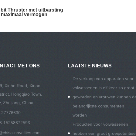
bit Thruster met uitbarsting
 maximaal vermogen
NTACT MET ONS
LAATSTE NIEUWS
De verkoop van apparaten voor
9, Xinhe Road, Xinao
volwassenen is elf keer zo groot
istrict, Hongqiao Town,
geworden en vrouwen kunnen d
y, Zhejiang, China
belangrijkste consumenten
-27776630
worden
6-15258672593
Producten voor volwassenen
@chisa-novelties.com
hebben een groot groeipotentiee