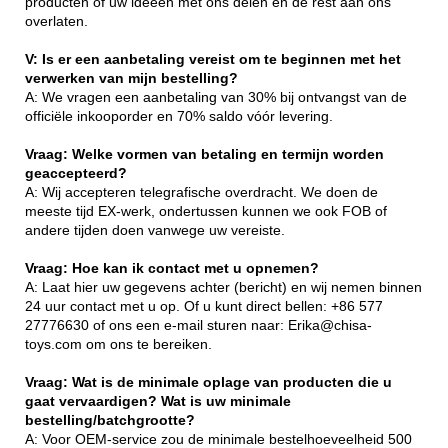
producten of uw ideeën met ons delen en de rest aan ons
overlaten.
V: Is er een aanbetaling vereist om te beginnen met het
verwerken van mijn bestelling?
A: We vragen een aanbetaling van 30% bij ontvangst van de
officiële inkooporder en 70% saldo vóór levering.
Vraag: Welke vormen van betaling en termijn worden
geaccepteerd?
A: Wij accepteren telegrafische overdracht. We doen de
meeste tijd EX-werk, ondertussen kunnen we ook FOB of
andere tijden doen vanwege uw vereiste.
Vraag: Hoe kan ik contact met u opnemen?
A: Laat hier uw gegevens achter (bericht) en wij nemen binnen
24 uur contact met u op. Of u kunt direct bellen: +86 577
27776630 of ons een e-mail sturen naar: Erika@chisa-
toys.com om ons te bereiken.
Vraag: Wat is de minimale oplage van producten die u
gaat vervaardigen? Wat is uw minimale
bestelling/batchgrootte?
A: Voor OEM-service zou de minimale bestelhoeveelheid 500