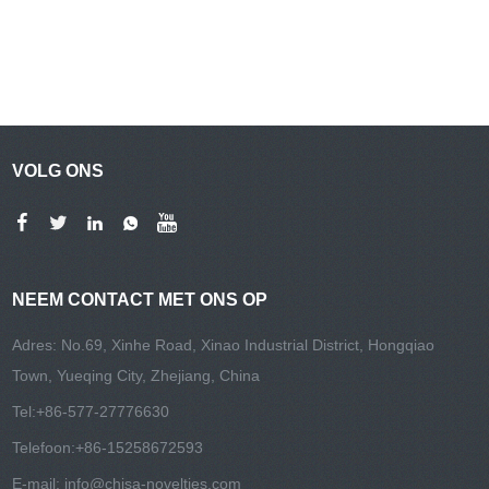
VOLG ONS
NEEM CONTACT MET ONS OP
Adres: No.69, Xinhe Road, Xinao Industrial District, Hongqiao
Town, Yueqing City, Zhejiang, China
Tel:
+86-577-27776630
Telefoon:
+86-15258672593
E-mail:
info@chisa-novelties.com