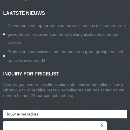
LAATSTE NIEUWS
De verkoop van apparaten voor volwassenen is elf keer zo groot
geworden en vrouwen kunnen de belangrijkste consumenten
worden
Producten voor volwassenen hebben een groot groeipotentieel
op de vrouwenmarkt
INQUIRY FOR PRICELIST
Voor vragen over onze clitoris stimulator, vibrerende dildo's, konijn
vibrator, ect. of prijslijst, laat uw e-mailadres aan ons achter en we
nemen binnen 24 uur contact met u op.
X