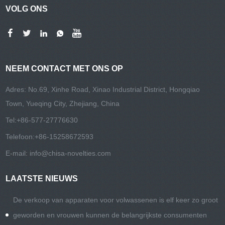
VOLG ONS
NEEM CONTACT MET ONS OP
Adres: No.69, Xinhe Road, Xinao Industrial District, Hongqiao
Town, Yueqing City, Zhejiang, China
Tel:
+86-577-27776630
Telefoon:
+86-15258672593
E-mail:
info@chisa-novelties.com
LAATSTE NIEUWS
De verkoop van apparaten voor volwassenen is elf keer zo groot
geworden en vrouwen kunnen de belangrijkste consumenten