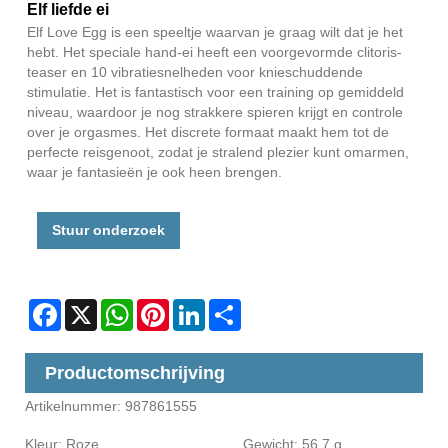
Elf liefde ei
Elf Love Egg is een speeltje waarvan je graag wilt dat je het
hebt. Het speciale hand-ei heeft een voorgevormde clitoris-
teaser en 10 vibratiesnelheden voor knieschuddende
stimulatie. Het is fantastisch voor een training op gemiddeld
niveau, waardoor je nog strakkere spieren krijgt en controle
over je orgasmes. Het discrete formaat maakt hem tot de
perfecte reisgenoot, zodat je stralend plezier kunt omarmen,
waar je fantasieën je ook heen brengen.
Stuur onderzoek
Facebook
X
WhatsApp
Pinterest
LinkedIn
Share
Productomschrijving
Artikelnummer: 987861555
Kleur: Roze Gewicht: 56,7 g