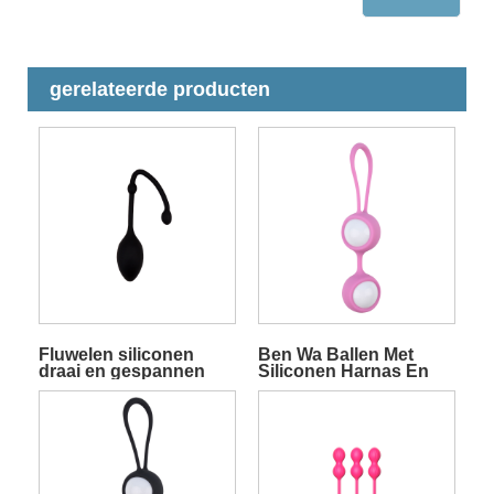
gerelateerde producten
Fluwelen siliconen
Ben Wa Ballen Met
draai en gespannen
Siliconen Harnas En
Jiggle Ben Wa-bal voor
Rollende Ballen Voor
kegeloefening
Kegel Oefening Roze