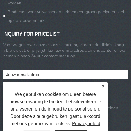
worden
Producten voor volwassenen hebben een groot groeipotentieel
op de vrouwenmarkt
INQUIRY FOR PRICELIST
Voor vragen over onze clitoris stimulator, vibrerende dildo's, konijn
vibrator, ect. of prijslijst, laat uw e-mailadres aan ons achter en we
nemen binnen 24 uur contact met u op.
X
We gebruiken cookies om u een betere
browse-ervaring te bieden, het siteverkeer te
Copyright © 2021-2022 Chisa Group Limited Alle rechten
analyseren en de inhoud te personaliseren.
voorbehouden
Door deze site te gebruiken, gaat u akkoord
Koppelingen
|
Sitemap
|
RSS
|
XML
|
met ons gebruik van cookies.
Privacybeleid
Privacy Policy