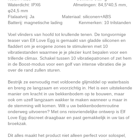
Waterdicht: IPX6 Afmetingen: 84,5*40,5 mm,
φ24,5 mm
Ftalaatvrij: Ja Materiaal: siliconen+ABS
Batterij: magnetische lading Kenmerken: 10 trilstanden
Voel vlinders van hoofd tot krullende tenen. De tongvormige
teaser van Elf Love Egg is gemaakt van gladde siliconen en
fladdert om je erogene zones te stimuleren met 10
vibratiestanden waarmee je je plezier kunt bepalen voor een
trillende climax. Schakel tussen 10 vibratiepatronen of zet hem
in de Boost-modus voor een golf van intense vibraties die je
over de rand zullen sturen.
Bestrijk ze eenvoudig met voldoende glijmiddel op waterbasis
en breng ze langzaam en voorzichtig in. Het is een uitstekende
manier om kracht in uw bekkenbodem op te bouwen, maar
ook om uzelf langzaam wakker te maken wanneer u maar in
de stemming wilt komen. Wilt u uw bekkenbodemroutine
onderweg uitvoeren? Met ons reisvriendelijke ontwerp is Elf
Love Egg discreet draagbaar en past gemakkelijk in uw tas of
broekzak.
Dit alles maakt het product niet alleen perfect voor solospel,